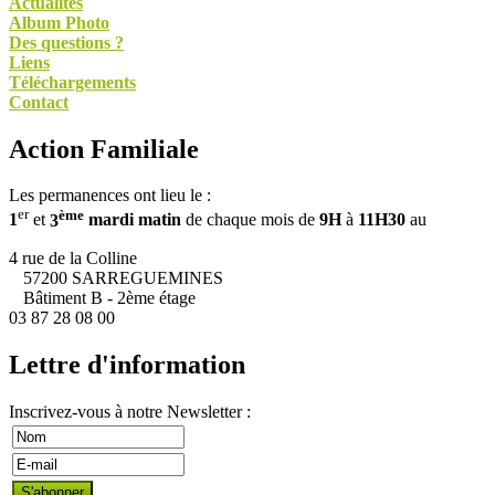
Actualités
Album Photo
Des questions ?
Liens
Téléchargements
Contact
Action Familiale
Les permanences ont lieu le :
er
ème
1
et
3
mardi matin
de chaque mois de
9H
à
11H30
au
4 rue de la Colline
57200 SARREGUEMINES
Bâtiment B - 2ème étage
03 87 28 08 00
Lettre d'information
Inscrivez-vous à notre Newsletter :