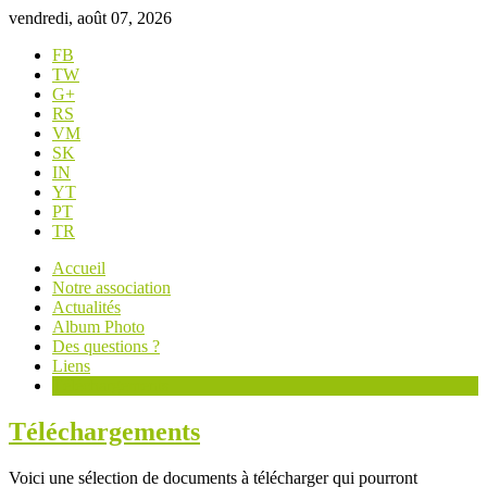
vendredi, août 07, 2026
FB
TW
G+
RS
VM
SK
IN
YT
PT
TR
Accueil
Notre association
Actualités
Album Photo
Des questions ?
Liens
Téléchargements
Téléchargements
Voici une sélection de documents à télécharger qui pourront