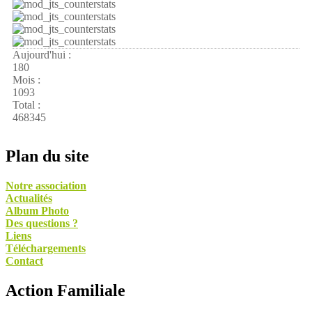
Aujourd'hui :
180
Mois :
1093
Total :
468345
Plan du site
Notre association
Actualités
Album Photo
Des questions ?
Liens
Téléchargements
Contact
Action Familiale